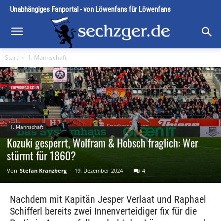
Unabhängiges Fanportal - von Löwenfans für Löwenfans
Start
1. Mannschaft
1. Mannschaft
Kozuki gesperrt, Wolfram & Hobsch fraglich: Wer
stürmt für 1860?
Von
Stefan Kranzberg
-
19. Dezember 2024
4
Nachdem mit Kapitän Jesper Verlaat und Raphael
Schifferl bereits zwei Innenverteidiger fix für die