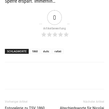
Sperre erspart. Immerhin…
0
Artikelbewertung
SCHLAGWORTE
1860
dulic
rafati
Vorheriger Artikel
Nächster Artikel
Fotogalerie zu TSV 1860
Abschiedsworte für Nicolai