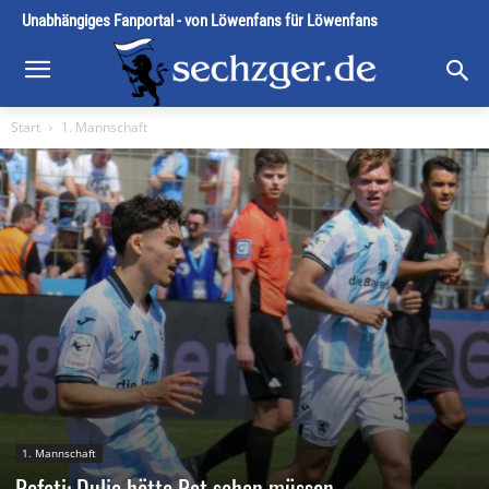
Unabhängiges Fanportal - von Löwenfans für Löwenfans
Start
1. Mannschaft
1. Mannschaft
Rafati: Dulic hätte Rot sehen müssen