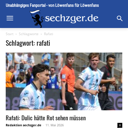
Unabhängiges Fanportal - von Löwenfans für Löwenfans
Start
Schlagworte
Rafati
Schlagwort: rafati
Rafati: Dulic hätte Rot sehen müssen
Redaktion sechzger.de
-
11. Mai 2026
0