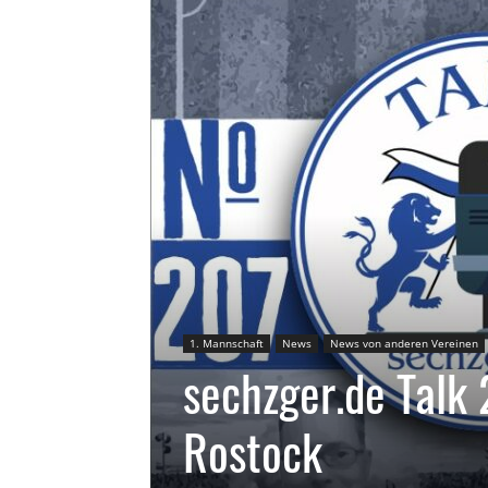
1. Mannschaft
News
News von anderen Vereinen
sechzger.de Talk 
Rostock