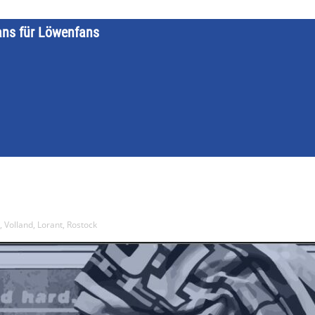
ans für Löwenfans
STARTSEITE
LÖWENKALENDER
KATEGORIEN
DATE
 Volland, Lorant, Rostock