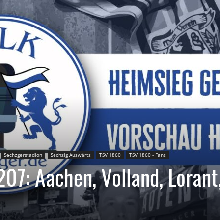
Sechzgerstadion
Sechzig Auswärts
TSV 1860
TSV 1860 - Fans
207: Aachen, Volland, Lorant