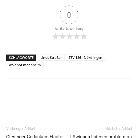
0
Artikelbewertung
SCHLAGWORTE
Linus Straßer
TSV 1861 Nördlingen
waldhof mannheim
Vorheriger Artikel
Nächster Artikel
Giesinger Gedanken: Flaute
Löwinnen I siegen problemlos