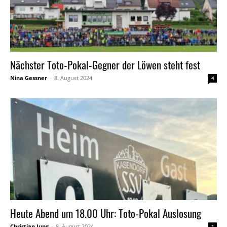
Nächster Toto-Pokal-Gegner der Löwen steht fest
Nina Gessner
-
8. August 2024
4
Heute Abend um 18.00 Uhr: Toto-Pokal Auslosung
Christian Jung
-
8. August 2024
1