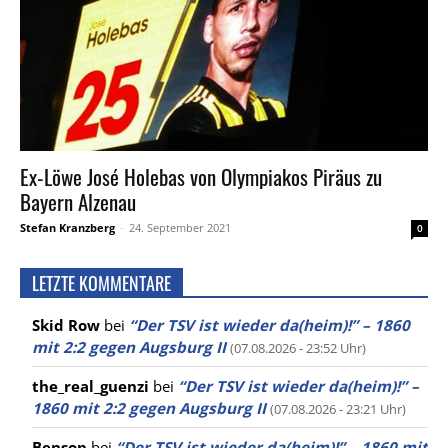
Ex-Löwe José Holebas von Olympiakos Piräus zu
Bayern Alzenau
Stefan Kranzberg
-
24. September 2021
0
LETZTE KOMMENTARE
Skid Row
bei
“Der TSV ist wieder da(heim)!” – 1860
mit 2:2 gegen Augsburg II
(07.08.2026 - 23:52 Uhr)
the_real_guenzi
bei
“Der TSV ist wieder da(heim)!” –
1860 mit 2:2 gegen Augsburg II
(07.08.2026 - 23:21 Uhr)
Benson
bei
“Der TSV ist wieder da(heim)!” – 1860 mit