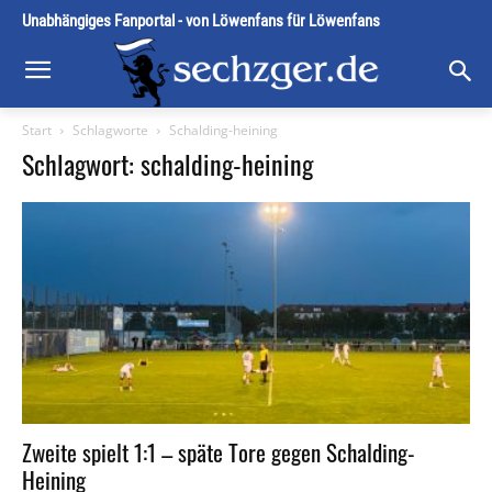
Unabhängiges Fanportal - von Löwenfans für Löwenfans
Start
Schlagworte
Schalding-heining
Schlagwort: schalding-heining
Zweite spielt 1:1 – späte Tore gegen Schalding-
Heining