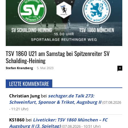
TSV 1860 U21 am Samstag bei Spitzenreiter SV
Schalding-Heining
Stefan Kranzberg
-
5. Mai 2023
0
LETZTE KOMMENTARE
Christian Jung
bei
sechzger.de Talk 273:
Schweinfurt, Sponsor & Trikot, Augsburg II
(07.08.2026
- 11:21 Uhr)
KS1860
bei
Liveticker: TSV 1860 München – FC
Augsburg II (3. Spieltag)
(07.08.2026 - 10:51 Uhr)