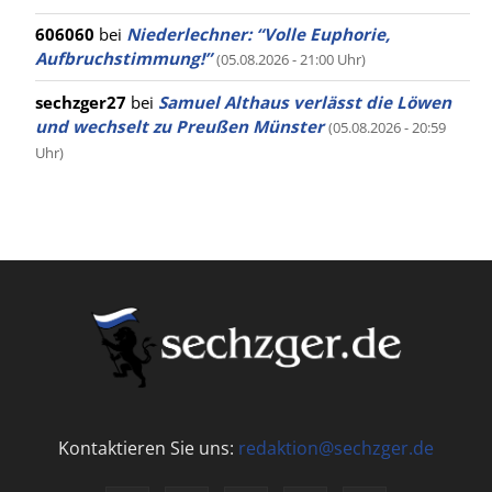
606060
bei
Niederlechner: “Volle Euphorie,
Aufbruchstimmung!”
(05.08.2026 - 21:00 Uhr)
sechzger27
bei
Samuel Althaus verlässt die Löwen
und wechselt zu Preußen Münster
(05.08.2026 - 20:59
Uhr)
Kontaktieren Sie uns:
redaktion@sechzger.de