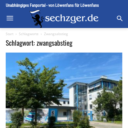
Unabhängiges Fanportal - von Löwenfans für Löwenfans
Start
Schlagworte
Zwangsabstieg
Schlagwort: zwangsabstieg