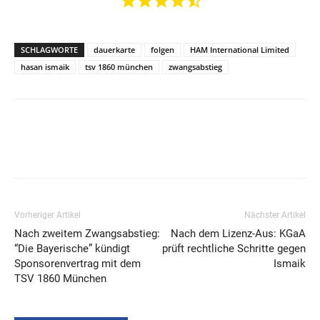
SCHLAGWORTE
dauerkarte
folgen
HAM International Limited
hasan ismaik
tsv 1860 münchen
zwangsabstieg
Vorheriger Artikel
Nächster Artikel
Nach zweitem Zwangsabstieg:
Nach dem Lizenz-Aus: KGaA
“Die Bayerische” kündigt
prüft rechtliche Schritte gegen
Sponsorenvertrag mit dem
Ismaik
TSV 1860 München