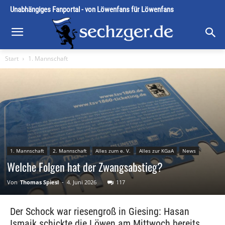
Unabhängiges Fanportal - von Löwenfans für Löwenfans
Start
1. Mannschaft
1. Mannschaft
2. Mannschaft
Alles zum e. V.
Alles zur KGaA
News
Welche Folgen hat der Zwangsabstieg?
Von
Thomas Spiesl
-
4. Juni 2026
117
Der Schock war riesengroß in Giesing: Hasan
Ismaik schickte die Löwen am Mittwoch bereits