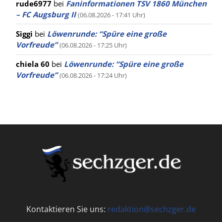
rude6977
bei
Faninformationen TSV 1860 München
– FC Augsburg II
(06.08.2026 - 17:41 Uhr)
Siggi
bei
Löwenrunde: “Spüre eine große
Vorfreude”
(06.08.2026 - 17:25 Uhr)
chiela 60
bei
Löwenrunde: “Spüre eine große
Vorfreude”
(06.08.2026 - 17:24 Uhr)
Kontaktieren Sie uns:
redaktion@sechzger.de