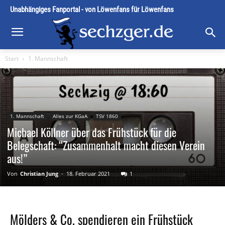
Unabhängiges Fanportal - von Löwenfans für Löwenfans
Start
1. Mannschaft
1. Mannschaft
Alles zur KGaA
TSV 1860
Michael Köllner über das Frühstück für die
Belegschaft: “Zusammenhalt macht diesen Verein
aus!”
Von
Christian Jung
-
18. Februar 2021
1
Mölders & Co. spendieren ein Frühstück