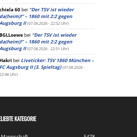
chiela 60
bei
“Der TSV ist wieder
da(heim)!” – 1860 mit 2:2 gegen
Augsburg II
(07.08.2026 - 22:52 Uhr)
BGLLoewe
bei
“Der TSV ist wieder
da(heim)!” – 1860 mit 2:2 gegen
Augsburg II
(07.08.2026 - 22:51 Uhr)
Hakri
bei
Liveticker: TSV 1860 München –
FC Augsburg II (3. Spieltag)
(07.08.2026 -
22:48 Uhr)
ELIEBTE KATEGORIE
. Mannschaft
5478