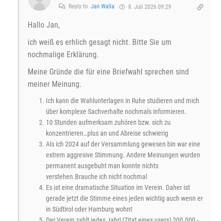
Reply to
Jan Walla
8. Juli 2026 09:29
Hallo Jan,
ich weiß es erhlich gesagt nicht. Bitte Sie um
nochmalige Erklärung.
Meine Gründe die für eine Briefwahl sprechen sind
meiner Meinung.
Ich kann die Wahlunterlagen in Ruhe studieren und mich
über komplexe Sachverhalte nochmals informieren.
10 Stunden aufmerksam zuhören bzw. sich zu
konzentrieren…plus an und Abreise schwierig
Als ich 2024 auf der Versammlung gewesen bin war eine
extrem aggresive Stimmung. Andere Meinungen wurden
permanent ausgebuht man konnte nichts
verstehen.Brauche ich nicht nochmal
Es ist eine dramatische Situation im Verein. Daher ist
gerade jetzt die Stimme eines jeden wichtig auch wenn er
in Südtirol oder Hamburg wohnt
Der Verein zahlt jedes Jahr! (Zitat eines users) 200.000,-