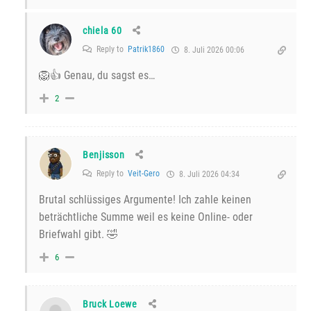
chiela 60
Reply to
Patrik1860
8. Juli 2026 00:06
🦁👍 Genau, du sagst es…
2
Benjisson
Reply to
Veit-Gero
8. Juli 2026 04:34
Brutal schlüssiges Argumente! Ich zahle keinen
beträchtliche Summe weil es keine Online- oder
Briefwahl gibt. 🤣
6
Bruck Loewe