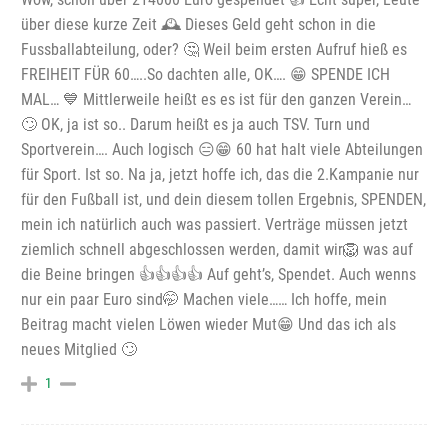
über diese kurze Zeit 🕰️ Dieses Geld geht schon in die
Fussballabteilung, oder? 🤔 Weil beim ersten Aufruf hieß es
FREIHEIT FÜR 60…..So dachten alle, OK…. 😁 SPENDE ICH
MAL… 💙 Mittlerweile heißt es es ist für den ganzen Verein…
🙄 OK, ja ist so.. Darum heißt es ja auch TSV. Turn und
Sportverein…. Auch logisch 😑😁 60 hat halt viele Abteilungen
für Sport. Ist so. Na ja, jetzt hoffe ich, das die 2.Kampanie nur
für den Fußball ist, und dein diesem tollen Ergebnis, SPENDEN,
mein ich natürlich auch was passiert. Verträge müssen jetzt
ziemlich schnell abgeschlossen werden, damit wir🦁 was auf
die Beine bringen 👍👍👍👍 Auf geht’s, Spendet. Auch wenns
nur ein paar Euro sind🤭 Machen viele…… Ich hoffe, mein
Beitrag macht vielen Löwen wieder Mut😁 Und das ich als
neues Mitglied 🙄
1