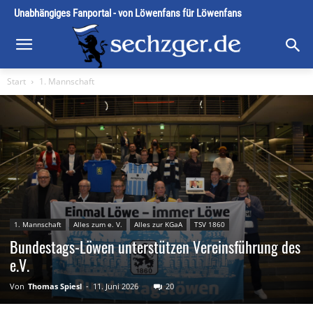
Unabhängiges Fanportal - von Löwenfans für Löwenfans
Start
1. Mannschaft
1. Mannschaft
Alles zum e. V.
Alles zur KGaA
TSV 1860
Bundestags-Löwen unterstützen Vereinsführung des
e.V.
Von
Thomas Spiesl
-
11. Juni 2026
20