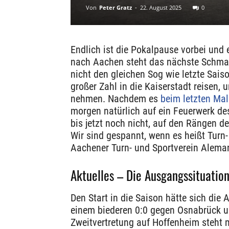
Von
Peter Gratz
-
22. August 2025
0
Endlich ist die Pokalpause vorbei und e
nach Aachen steht das nächste Schma
nicht den gleichen Sog wie letzte Sai
großer Zahl in die Kaiserstadt reisen,
nehmen. Nachdem es
beim letzten Mal
morgen natürlich auf ein Feuerwerk de
bis jetzt noch nicht, auf den Rängen d
Wir sind gespannt, wenn es heißt Tur
Aachener Turn- und Sportverein Aleman
Aktuelles – Die Ausgangssituatio
Den Start in die Saison hätte sich die
einem biederen 0:0 gegen Osnabrück u
Zweitvertretung auf Hoffenheim steht 