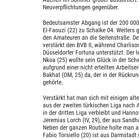
Neuverpflichtungen gegenüber.
Bedeutsamster Abgang ist der 200 000
El-Faouzi (22) zu Schalke 04. Weiters g
den Amateuren an die Seitenstraße. De
verstärkt den BVB II, während Charliso
Düsseldorfer Fortuna unterstützt. Der l
Nkoa (25) wollte sein Glück in der Sch
aufgrund einer nicht erteilten Arbeits
Bakhat (OM, 25) da, der in der Rückru
gehörte.
Verstärkt hat man sich mit einigen al
aus der zweiten türkischen Liga nach A
in der dritten Liga verbleibt und Hannov
Jeremias Lorch (IV, 29), der aus Sand
Neben der ganzen Routine holte man au
Fabio Torsiello (20) ist aus Darmstadt g