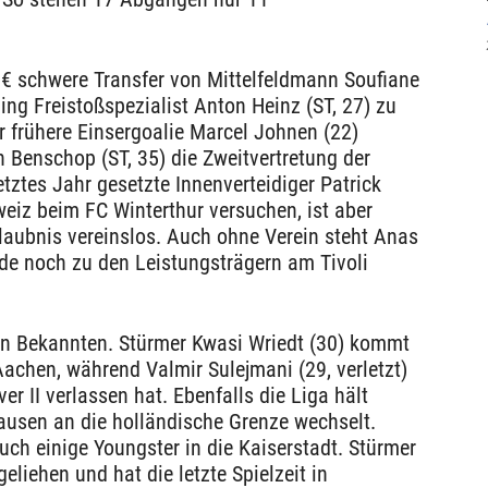
€ schwere Transfer von Mittelfeldmann Soufiane
ing Freistoßspezialist Anton Heinz (ST, 27) zu
r frühere Einsergoalie Marcel Johnen (22)
n Benschop (ST, 35) die Zweitvertretung der
etztes Jahr gesetzte Innenverteidiger Patrick
weiz beim FC Winterthur versuchen, ist aber
erlaubnis vereinslos. Auch ohne Verein steht Anas
nde noch zu den Leistungsträgern am Tivoli
ten Bekannten. Stürmer Kwasi Wriedt (30) kommt
achen, während Valmir Sulejmani (29, verletzt)
er II verlassen hat. Ebenfalls die Liga hält
hausen an die holländische Grenze wechselt.
ch einige Youngster in die Kaiserstadt. Stürmer
eliehen und hat die letzte Spielzeit in