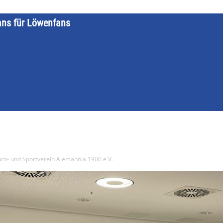
ans für Löwenfans
STARTSEITE
LÖWENKALENDER
KATEGORIEN
DATE
rn- und Sportverein Alemannia 1900 e.V.