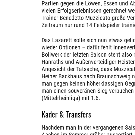
Partien gegen die Löwen, Essen und Ab
vielen Erfolgserlebnissen gerechnet 
Trainer Benedetto Muzzicato große Ve
Zeitraum nur rund 14 Feldspieler train
Das Lazarett solle sich nun etwas gel
wieder Optionen – dafür fehlt Innenve
Bollwerk der letzten Saison steht also
Hanraths und Außenverteidiger Heister e
Angesicht der Tatsache, dass Muzzic
Heiner Backhaus nach Braunschweig nu
man gegen keinen höherklassigen Geg
man einen souveränen Sieg verbuchen
(Mittelrheinliga) mit 1:6.
Kader & Transfers
Nachdem man in der vergangenen Saison
Aachen im Sommer gröber aussortiert.