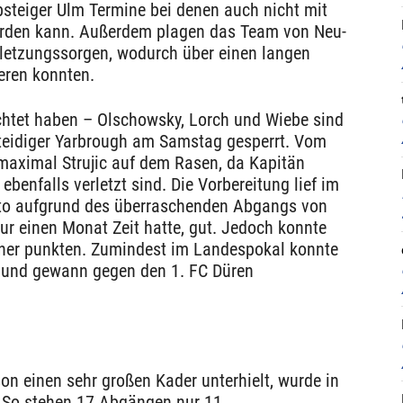
steiger Ulm Termine bei denen auch nicht mit
werden kann. Außerdem plagen das Team von Neu-
rletzungssorgen, wodurch über einen langen
ieren konnten.
ichtet haben – Olschowsky, Lorch und Wiebe sind
rteidiger Yarbrough am Samstag gesperrt. Vom
 maximal Strujic auf dem Rasen, da Kapitän
benfalls verletzt sind. Die Vorbereitung lief im
ato aufgrund des überraschenden Abgangs von
r einen Monat Zeit hatte, gut. Jedoch konnte
ner punkten. Zumindest im Landespokal konnte
 und gewann gegen den 1. FC Düren
 einen sehr großen Kader unterhielt, wurde in
 So stehen 17 Abgängen nur 11