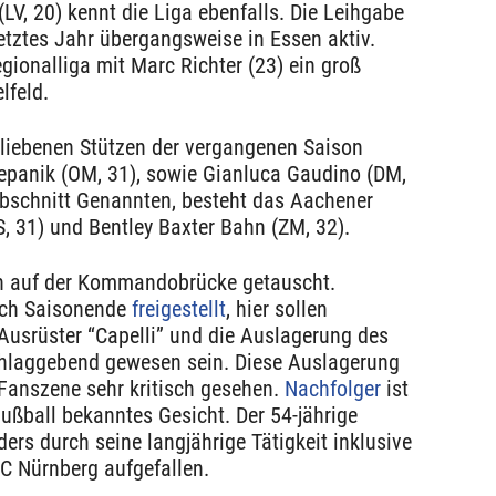
LV, 20) kennt die Liga ebenfalls. Die Leihgabe
etztes Jahr übergangsweise in Essen aktiv.
ionalliga mit Marc Richter (23) ein groß
lfeld.
rbliebenen Stützen der vergangenen Saison
cepanik (OM, 31), sowie Gianluca Gaudino (DM,
bschnitt Genannten, besteht das Aachener
, 31) und Bentley Baxter Bahn (ZM, 32).
h auf der Kommandobrücke getauscht.
ach Saisonende
freigestellt
, hier sollen
 Ausrüster “Capelli” und die Auslagerung des
hlaggebend gewesen sein. Diese Auslagerung
 Fanszene sehr kritisch gesehen.
Nachfolger
ist
ußball bekanntes Gesicht. Der 54-jährige
ers durch seine langjährige Tätigkeit inklusive
C Nürnberg aufgefallen.