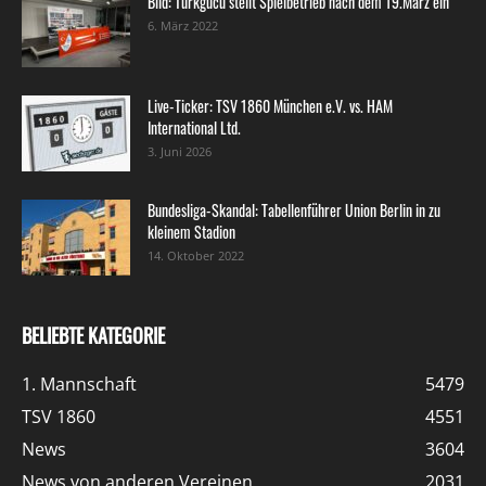
Bild: Türkgücü stellt Spielbetrieb nach dem 19.März ein
6. März 2022
Live-Ticker: TSV 1860 München e.V. vs. HAM
International Ltd.
3. Juni 2026
Bundesliga-Skandal: Tabellenführer Union Berlin in zu
kleinem Stadion
14. Oktober 2022
BELIEBTE KATEGORIE
1. Mannschaft
5479
TSV 1860
4551
News
3604
News von anderen Vereinen
2031