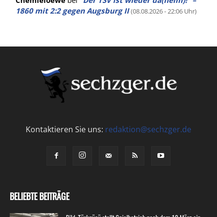
Chemieloewe
bei
“Der TSV ist wieder da(heim)!” –
1860 mit 2:2 gegen Augsburg II
(08.08.2026 - 22:06 Uhr)
Kontaktieren Sie uns:
redaktion@sechzger.de
BELIEBTE BEITRÄGE