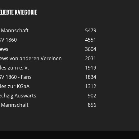
ELIEBTE KATEGORIE
. Mannschaft
5479
SV 1860
4551
ews
3604
ews von anderen Vereinen
2031
lles zum e. V.
1919
SV 1860 - Fans
1834
lles zur KGaA
1312
echzig Auswärts
902
. Mannschaft
856