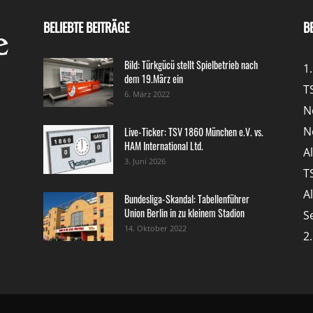
BELIEBTE BEITRÄGE
B
Bild: Türkgücü stellt Spielbetrieb nach
1
dem 19.März ein
T
6. März 2022
N
N
Live-Ticker: TSV 1860 München e.V. vs.
HAM International Ltd.
A
3. Juni 2026
T
A
Bundesliga-Skandal: Tabellenführer
Union Berlin in zu kleinem Stadion
S
14. Oktober 2022
2