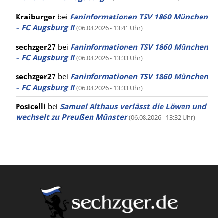
Kraiburger
bei
Faninformationen TSV 1860 München
– FC Augsburg II
(06.08.2026 - 13:41 Uhr)
sechzger27
bei
Faninformationen TSV 1860 München
– FC Augsburg II
(06.08.2026 - 13:33 Uhr)
sechzger27
bei
Faninformationen TSV 1860 München
– FC Augsburg II
(06.08.2026 - 13:33 Uhr)
Posicelli
bei
Samuel Althaus verlässt die Löwen und
wechselt zu Preußen Münster
(06.08.2026 - 13:32 Uhr)