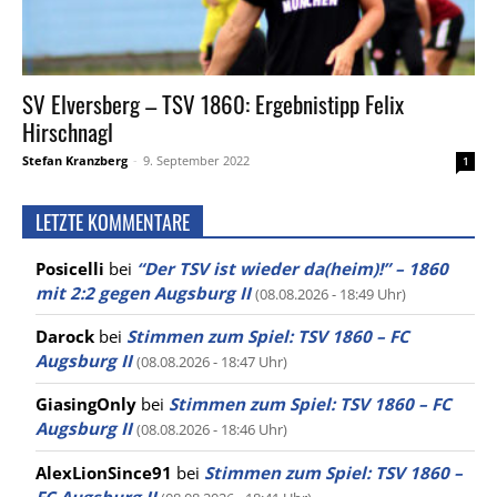
SV Elversberg – TSV 1860: Ergebnistipp Felix
Hirschnagl
Stefan Kranzberg
-
9. September 2022
1
LETZTE KOMMENTARE
Posicelli
bei
“Der TSV ist wieder da(heim)!” – 1860
mit 2:2 gegen Augsburg II
(08.08.2026 - 18:49 Uhr)
Darock
bei
Stimmen zum Spiel: TSV 1860 – FC
Augsburg II
(08.08.2026 - 18:47 Uhr)
GiasingOnly
bei
Stimmen zum Spiel: TSV 1860 – FC
Augsburg II
(08.08.2026 - 18:46 Uhr)
AlexLionSince91
bei
Stimmen zum Spiel: TSV 1860 –
FC Augsburg II