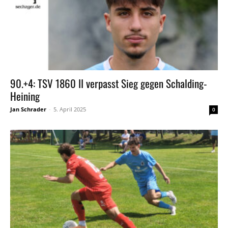
90.+4: TSV 1860 II verpasst Sieg gegen Schalding-
Heining
Jan Schrader
-
5. April 2025
0