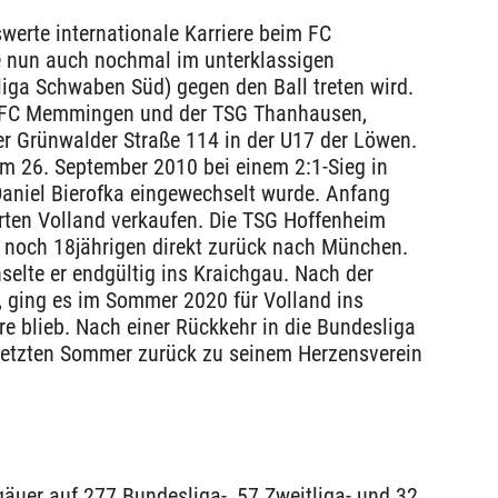
erte internationale Karriere beim FC
e nun auch nochmal im unterklassigen
liga Schwaben Süd) gegen den Ball treten wird.
s FC Memmingen und der TSG Thanhausen,
r Grünwalder Straße 114 in der U17 der Löwen.
am 26. September 2010 bei einem 2:1-Sieg in
 Daniel Bierofka eingewechselt wurde. Anfang
rten Volland verkaufen. Die TSG Hoffenheim
 noch 18jährigen direkt zurück nach München.
elte er endgültig ins Kraichgau. Nach der
, ging es im Sommer 2020 für Volland ins
e blieb. Nach einer Rückkehr in die Bundesliga
 letzten Sommer zurück zu seinem Herzensverein
gäuer auf 277 Bundesliga-, 57 Zweitliga- und 32