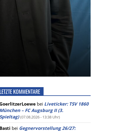
LETZTE KOMMENTARE
GoerlitzerLoewe
bei
Liveticker: TSV 1860
München – FC Augsburg II (3.
Spieltag)
(07.08.2026 - 13:38 Uhr)
Basti
bei
Gegnervorstellung 26/27: