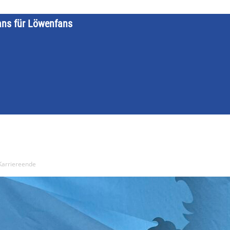
ans für Löwenfans
STARTSEITE
LÖWENKALENDER
KATEGORIEN
DATE
 Karriereende