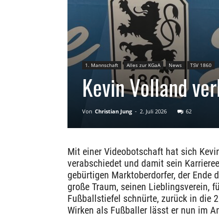
1. Mannschaft
Alles zur KGaA
News
TSV 1860
Kevin Volland ver
Von
Christian Jung
-
2. Juli 2026
62
Mit einer Videobotschaft hat sich Kev
verabschiedet und damit sein Karrieree
gebürtigen Marktoberdorfer, der Ende d
große Traum, seinen Lieblingsverein, f
Fußballstiefel schnürte, zurück in die 2
Wirken als Fußballer lässt er nun im A