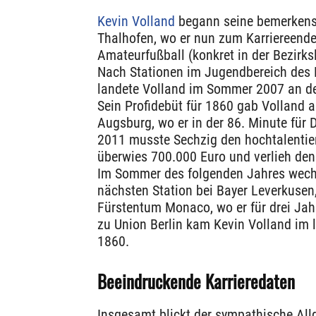
Kevin Volland
begann seine bemerkensw
Thalhofen, wo er nun zum Karriereend
Amateurfußball (konkret in der Bezirks
Nach Stationen im Jugendbereich de
landete Volland im Sommer 2007 an de
Sein Profidebüt für 1860 gab Volland 
Augsburg, wo er in der 86. Minute für
2011 musste Sechzig den hochtalentie
überwies 700.000 Euro und verlieh den
Im Sommer des folgenden Jahres wechs
nächsten Station bei Bayer Leverkusen
Fürstentum Monaco, wo er für drei Jahr
zu Union Berlin kam Kevin Volland im
1860.
Beeindruckende Karrieredaten
Insgesamt blickt der sympathische All