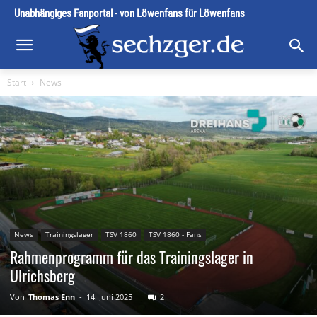
Unabhängiges Fanportal - von Löwenfans für Löwenfans
Start
News
News
Trainingslager
TSV 1860
TSV 1860 - Fans
Rahmenprogramm für das Trainingslager in
Ulrichsberg
Von
Thomas Enn
-
14. Juni 2025
2