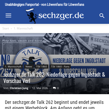
Unabhängiges Fanportal - von Löwenfans für Löwenfans
Start
1. Mannschaft
1. Mannschaft
News
TSV 1860
TSV 1860 - Fans
sechzger.de Talk 262: Niederlage gegen Ingolstadt &
Vorschau Verl
Von
Christian Jung
-
12. Mai 2026
0
Der sechzger.de Talk 262 beginnt und endet jeweils
mit einem Werbeblock. Am Anfang geht es um