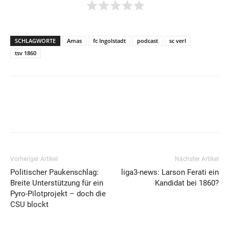
SCHLAGWORTE
Amas
fc Ingolstadt
podcast
sc verl
tsv 1860
Vorheriger Artikel
Nächster Artikel
Politischer Paukenschlag:
liga3-news: Larson Ferati ein
Breite Unterstützung für ein
Kandidat bei 1860?
Pyro-Pilotprojekt – doch die
CSU blockt