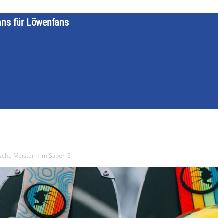
ans für Löwenfans
STARTSEITE
LÖWENKALENDER
KATEGORIEN
DATE
sche Meisterin im Super G