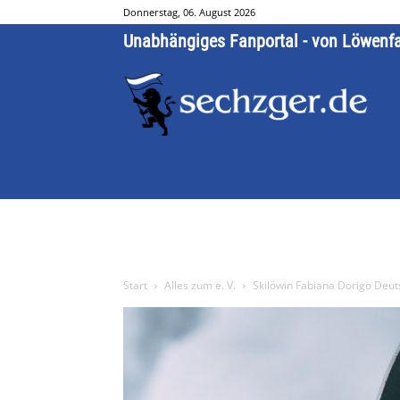
Donnerstag, 06. August 2026
Unabhängiges Fanportal - von Löwenf
Start
Alles zum e. V.
Skilöwin Fabiana Dorigo Deut