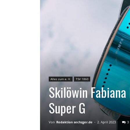
Alles zum e. V.
TSV 1860
Skilöwin Fabiana
Super G
Von
Redaktion sechzger.de
-
2. April 2023
3