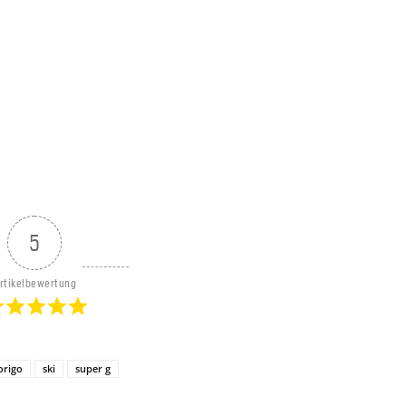
5
rtikelbewertung
origo
ski
super g