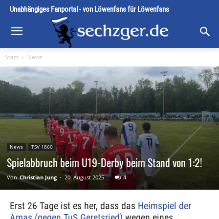
Unabhängiges Fanportal - von Löwenfans für Löwenfans
Start
News
News
TSV 1860
Spielabbruch beim U19-Derby beim Stand von 1:2!
Von
Christian Jung
-
20. August 2025
4
Erst 26 Tage ist es her, dass das
Heimspiel der
Amas (gegen TuS Geretsried)
wegen eines