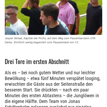
Jesper Verlaat, Kapitän der Profis, auf dem Weg zum Pausentee beim U19-
Derby. Sichtlich wenig begeistert vom Pausenstand von 1:2
Drei Tore im ersten Abschnitt
Als es – bei noch gutem Wetter und nur leichter
Bewölkung – etwa fünf Minuten verspätet losging,
erwischten die Gäste aus der Seitenstraße den
besseren Start. Sie drückten – nach ein paar
Minuten des ersten Abtastens – die Junglöwen in
die eigene Hälfte. Dem Team von Jonas
Schittenhelm gelangen zunächst nur einzelne