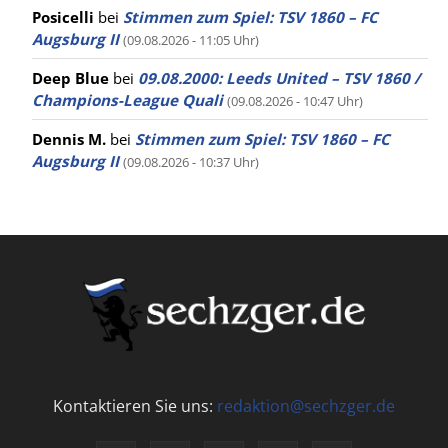
Posicelli
bei
Stimmen zum Spiel: TSV 1860 – FC
Augsburg II
(09.08.2026 - 11:05 Uhr)
Deep Blue
bei
09.08.2000: Leeds United – TSV 1860 /
Champions-League Quali
(09.08.2026 - 10:47 Uhr)
Dennis M.
bei
Stimmen zum Spiel: TSV 1860 – FC
Augsburg II
(09.08.2026 - 10:37 Uhr)
Kontaktieren Sie uns:
redaktion@sechzger.de