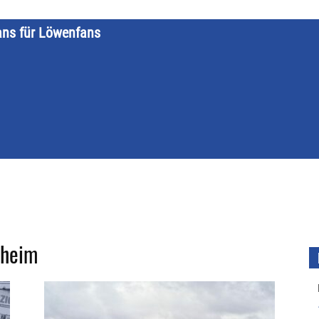
ans für Löwenfans
STARTSEITE
LÖWENKALENDER
KATEGORIEN
DATE
kheim