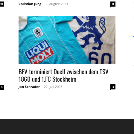
Christian Jung
-
2. August 2023
28
0
BFV terminiert Duell zwischen dem TSV
–
1860 und 1.FC Stockheim
Jan Schrader
-
22. Juli 2023
3
0