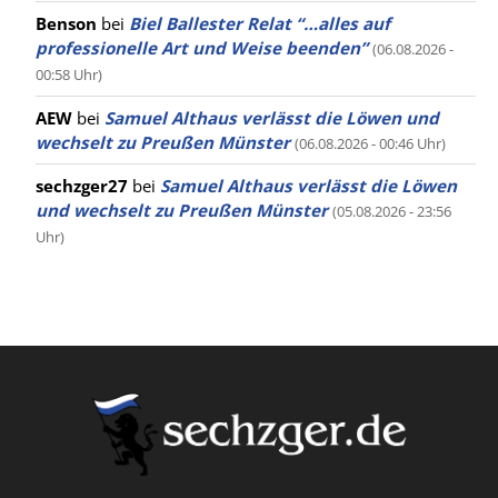
Benson
bei
Biel Ballester Relat “…alles auf
professionelle Art und Weise beenden”
(06.08.2026 -
00:58 Uhr)
AEW
bei
Samuel Althaus verlässt die Löwen und
wechselt zu Preußen Münster
(06.08.2026 - 00:46 Uhr)
sechzger27
bei
Samuel Althaus verlässt die Löwen
und wechselt zu Preußen Münster
(05.08.2026 - 23:56
Uhr)