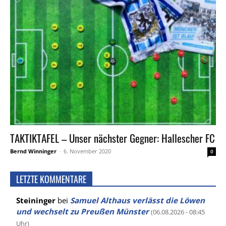
TAKTIKTAFEL – Unser nächster Gegner: Hallescher FC
Bernd Winninger
-
6. November 2020
0
LETZTE KOMMENTARE
Steininger
bei
Samuel Althaus verlässt die Löwen
und wechselt zu Preußen Münster
(06.08.2026 - 08:45
Uhr)