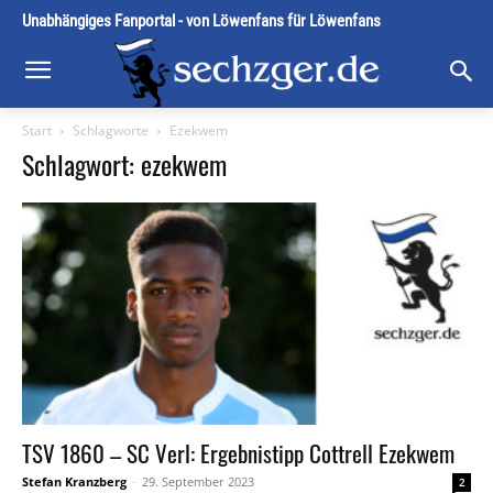
Unabhängiges Fanportal - von Löwenfans für Löwenfans
Start
Schlagworte
Ezekwem
Schlagwort: ezekwem
TSV 1860 – SC Verl: Ergebnistipp Cottrell Ezekwem
Stefan Kranzberg
-
29. September 2023
2