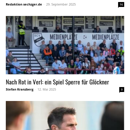
Redaktion sechzger.de
-
29. September 2025
16
Nach Rot in Verl: ein Spiel Sperre für Glöckner
Stefan Kranzberg
-
12. Mai 2025
0