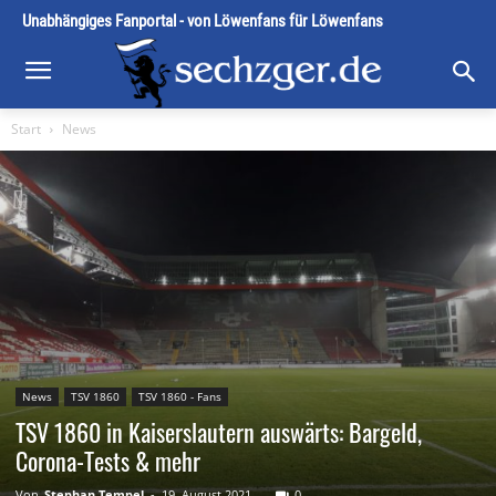
Unabhängiges Fanportal - von Löwenfans für Löwenfans
Start
News
News
TSV 1860
TSV 1860 - Fans
TSV 1860 in Kaiserslautern auswärts: Bargeld,
Corona-Tests & mehr
Von
Stephan Tempel
-
19. August 2021
0