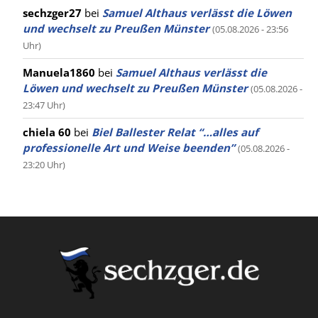
sechzger27
bei
Samuel Althaus verlässt die Löwen
und wechselt zu Preußen Münster
(05.08.2026 - 23:56
Uhr)
Manuela1860
bei
Samuel Althaus verlässt die
Löwen und wechselt zu Preußen Münster
(05.08.2026 -
23:47 Uhr)
chiela 60
bei
Biel Ballester Relat “…alles auf
professionelle Art und Weise beenden”
(05.08.2026 -
23:20 Uhr)