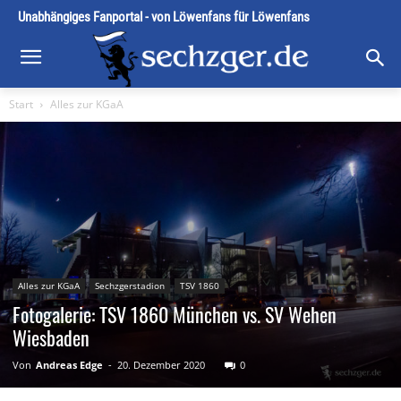
Unabhängiges Fanportal - von Löwenfans für Löwenfans
Start
Alles zur KGaA
Alles zur KGaA
Sechzgerstadion
TSV 1860
Fotogalerie: TSV 1860 München vs. SV Wehen
Wiesbaden
Von
Andreas Edge
-
20. Dezember 2020
0