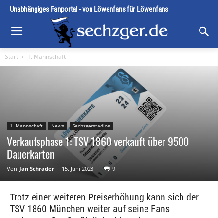
Unabhängiges Fanportal - von Löwenfans für Löwenfans
Start
1. Mannschaft
1. Mannschaft
News
Sechzgerstadion
Verkaufsphase 1: TSV 1860 verkauft über 9500
Dauerkarten
Von
Jan Schrader
-
15. Juni 2023
9
Trotz einer weiteren Preiserhöhung kann sich der
TSV 1860 München weiter auf seine Fans