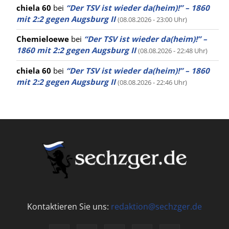
chiela 60
bei
“Der TSV ist wieder da(heim)!” – 1860
mit 2:2 gegen Augsburg II
(08.08.2026 - 23:00 Uhr)
Chemieloewe
bei
“Der TSV ist wieder da(heim)!” –
1860 mit 2:2 gegen Augsburg II
(08.08.2026 - 22:48 Uhr)
chiela 60
bei
“Der TSV ist wieder da(heim)!” – 1860
mit 2:2 gegen Augsburg II
(08.08.2026 - 22:46 Uhr)
Kontaktieren Sie uns:
redaktion@sechzger.de