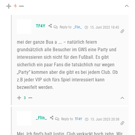
-6
TF4Y
Reply to
_Flin_
15. Juni 2023 18:45
mei der ganze Bua a …. – natürlich feiern
grundsätzlich alle Besucher im GWS eine Party und
interessieren sich nicht für den Fußball. Es gibt
sicherlich ein paar Fans die tatsächlich nur wegen
„Party“ kommen aber die gibt es bei jedem Club. Ob
z.B jeder VIP sich fürs Spiel interessiert kann
bezweifelt werden.
3
_Flin_
Reply to
TF4Y
15. Juni 2023 20:38
Mei. Ich find’s halt lustig. Club verkackt hoch zehn. Wir