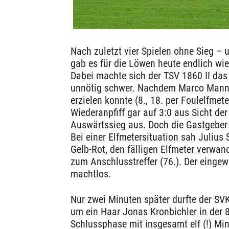
Nach zuletzt vier Spielen ohne Sieg –
gab es für die Löwen heute endlich wi
Dabei machte sich der TSV 1860 II das
unnötig schwer. Nachdem Marco Mannha
erzielen konnte (8., 18. per Foulelfme
Wiederanpfiff gar auf 3:0 aus Sicht d
Auswärtssieg aus. Doch die Gastgeber 
Bei einer Elfmetersituation sah Juliu
Gelb-Rot, den fälligen Elfmeter verwan
zum Anschlusstreffer (76.). Der einge
machtlos.
Nur zwei Minuten später durfte der SVK 
um ein Haar Jonas Kronbichler in der 8
Schlussphase mit insgesamt elf (!) Mi