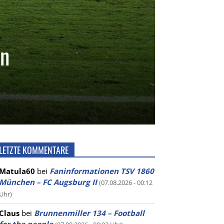
in
LETZTE KOMMENTARE
Matula60
bei
Faninformationen TSV 1860
München – FC Augsburg II
(07.08.2026 - 00:12
Uhr)
Claus
bei
Brunnenmiller 134 – Football