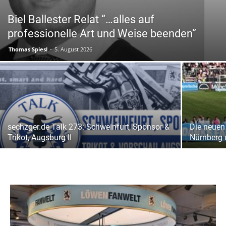
Biel Ballester Relat “…alles auf
professionelle Art und Weise beenden”
Thomas Spiesl
-
5. August 2026
sechzger.de Talk 273: Schweinfurt, Sponsor &
Die neuen
Trikot, Augsburg II
Nürnberg