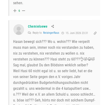
sehen.
6
Chemieloewe
Reply to
ReisingerRaus
15. Juni 2026 23:31
Hasan bewegt sich??? Wo u. wohin??? Wie verpeilt
muss man sein, immer noch nix verstanden zu haben,
nix zu verstehen, nix verstehen zu wollen o. nix
verstehen zu können??? Hasi steht zu 60???👌🤣😂🤣
Sag mal, glaubst Du den Blödsinn wirklich selber?
Weil Hasi 60 nicht egal ist u. so sehr liebt, hat er die
von seiner Seite gegen den e.V. voriges Jahr
durchgedrückten Budgeterhöhungsschulden nicht
gezahlt u. uns wiedermal in die 4 katapultiert usw…
o.??? Weil der e.V. an allem Schuld u. soooo schlecht…
u. böse ist??? Geh, hörts mir doch mit solchem Dumpf-