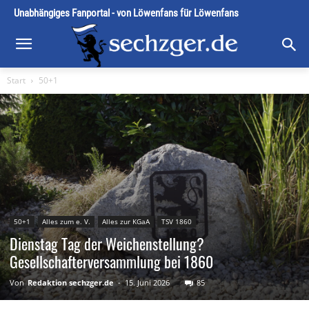
Unabhängiges Fanportal - von Löwenfans für Löwenfans
Start
50+1
50+1
Alles zum e. V.
Alles zur KGaA
TSV 1860
Dienstag Tag der Weichenstellung?
Gesellschafterversammlung bei 1860
Von
Redaktion sechzger.de
-
15. Juni 2026
85