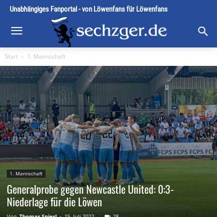
Unabhängiges Fanportal - von Löwenfans für Löwenfans
Start
1. Mannschaft
1. Mannschaft
Generalprobe gegen Newcastle United: 0:3-
Niederlage für die Löwen
Von
Thomas Spiesl
-
15. Juli 2022
28