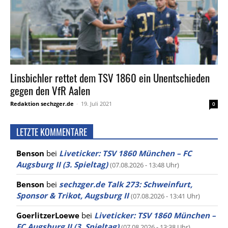
Linsbichler rettet dem TSV 1860 ein Unentschieden
gegen den VfR Aalen
Redaktion sechzger.de
-
19. Juli 2021
0
LETZTE KOMMENTARE
Benson
bei
Liveticker: TSV 1860 München – FC
Augsburg II (3. Spieltag)
(07.08.2026 - 13:48 Uhr)
Benson
bei
sechzger.de Talk 273: Schweinfurt,
Sponsor & Trikot, Augsburg II
(07.08.2026 - 13:41 Uhr)
GoerlitzerLoewe
bei
Liveticker: TSV 1860 München –
FC Augsburg II (3. Spieltag)
(07.08.2026 - 13:38 Uhr)