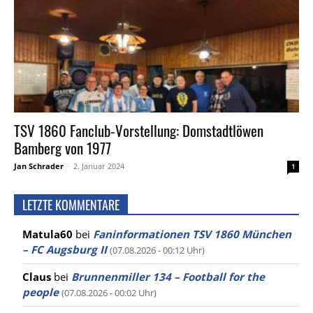
TSV 1860 Fanclub-Vorstellung: Domstadtlöwen
Bamberg von 1977
Jan Schrader
-
2. Januar 2024
1
LETZTE KOMMENTARE
Matula60
bei
Faninformationen TSV 1860 München
– FC Augsburg II
(07.08.2026 - 00:12 Uhr)
Claus
bei
Brunnenmiller 134 – Football for the
people
(07.08.2026 - 00:02 Uhr)