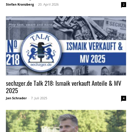
Stefan Kranzberg
-
20. April 2026
2
sechzger.de Talk 218: Ismaik verkauft Anteile & MV
2025
Jan Schrader
-
7. Juli 2025
4