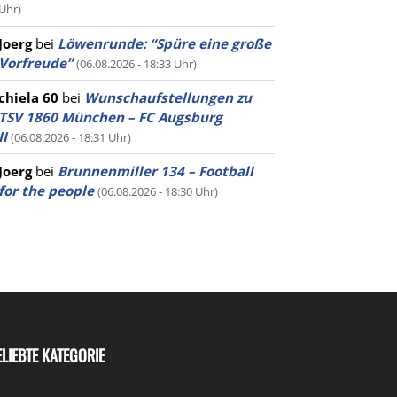
Uhr)
Joerg
bei
Löwenrunde: “Spüre eine große
Vorfreude”
(06.08.2026 - 18:33 Uhr)
chiela 60
bei
Wunschaufstellungen zu
TSV 1860 München – FC Augsburg
II
(06.08.2026 - 18:31 Uhr)
Joerg
bei
Brunnenmiller 134 – Football
for the people
(06.08.2026 - 18:30 Uhr)
ELIEBTE KATEGORIE