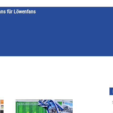
ans für Löwenfans
STARTSEITE
LÖWENKALENDER
KATEGORIEN
DATE