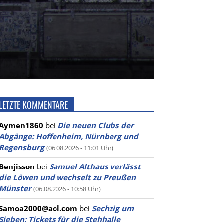
LETZTE KOMMENTARE
Aymen1860
bei
Die neuen Clubs der
Abgänge: Hoffenheim, Nürnberg und
Regensburg
(06.08.2026 - 11:01 Uhr)
Benjisson
bei
Samuel Althaus verlässt
die Löwen und wechselt zu Preußen
Münster
(06.08.2026 - 10:58 Uhr)
Samoa2000@aol.com
bei
Sechzig um
Sieben: Tickets für die Stehhalle