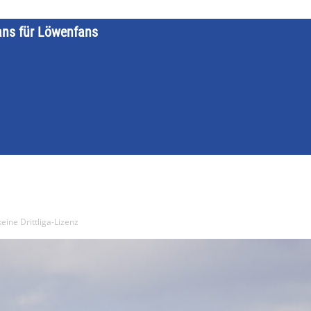
ans für Löwenfans
STARTSEITE
LÖWENKALENDER
KATEGORIEN
DATE
keine Drittliga-Lizenz