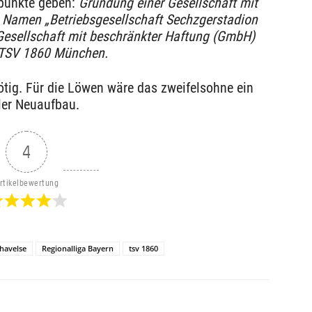
punkte geben:
Gründung einer Gesellschaft mit
Namen „Betriebsgesellschaft Sechzgerstadion
Gesellschaft mit beschränkter Haftung (GmbH)
m TSV 1860 München.
ötig. Für die Löwen wäre das zweifelsohne ein
ller Neuaufbau.
4
rtikelbewertung
havelse
Regionalliga Bayern
tsv 1860