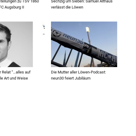
ellungen zu TSV 1860
Sechzig um Sieben: Samuel Althaus
C Augsburg II
verlässt die Löwen
r Relat “…alles auf
Die Mutter aller Löwen-Podcast:
le Art und Weise
neun30 feiert Jubiläum