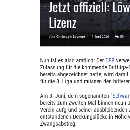
Jetzt offiziell: L
Lizenz
Von
Christoph Baumer
-
11. Juni 2026
59
Nun ist es also amtlich: Der
DFB
verwei
Zulassung für die kommende Drittliga
bereits abgezeichnet hatte, wird damit 
für die 3. Liga und müssen den bittere
Am 3. Juni, dem sogenannten
“Schwar
bereits zum zweiten Mal binnen neun J
Verein aufgrund seiner ausbleibenden 
entstandenen Deckungslücke in Höhe vo
Zwangsabstieg.