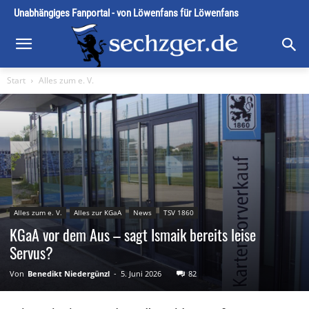
Unabhängiges Fanportal - von Löwenfans für Löwenfans
Start
Alles zum e. V.
Alles zum e. V.
Alles zur KGaA
News
TSV 1860
KGaA vor dem Aus – sagt Ismaik bereits leise
Servus?
Von
Benedikt Niedergünzl
-
5. Juni 2026
82