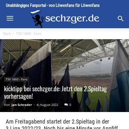
Unabhängiges Fanportal - von Löwenfans für Löwenfans
Start
TSV 1860 - Fans
TSV 1860 - Fans
kicktipp bei sechzger.de: Jetzt den 2.Spieltag
vorhersagen!
Von
Jan Schrader
-
4. August 2022
0
Am Freitagabend startet der 2.Spieltag in der
3.Liga 2022/23. Noch bis eine Minute vor Anpfiff