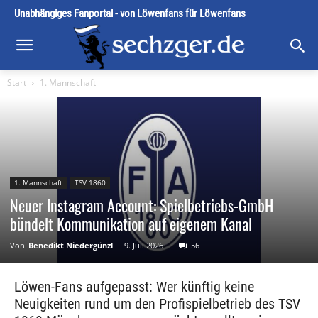
Unabhängiges Fanportal - von Löwenfans für Löwenfans
Start
1. Mannschaft
1. Mannschaft
TSV 1860
Neuer Instagram Account: Spielbetriebs-GmbH
bündelt Kommunikation auf eigenem Kanal
Von
Benedikt Niedergünzl
-
9. Juli 2026
56
Löwen-Fans aufgepasst: Wer künftig keine
Neuigkeiten rund um den Profispielbetrieb des TSV