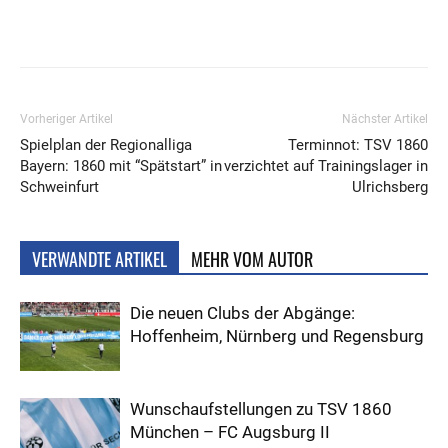
Vorheriger Artikel
Nächster Artikel
Spielplan der Regionalliga
Terminnot: TSV 1860
Bayern: 1860 mit “Spätstart” in
verzichtet auf Trainingslager in
Schweinfurt
Ulrichsberg
VERWANDTE ARTIKEL
MEHR VOM AUTOR
Die neuen Clubs der Abgänge:
Hoffenheim, Nürnberg und Regensburg
Wunschaufstellungen zu TSV 1860
München – FC Augsburg II