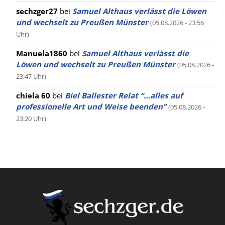
sechzger27
bei
Samuel Althaus verlässt die Löwen
und wechselt zu Preußen Münster
(05.08.2026 - 23:56
Uhr)
Manuela1860
bei
Samuel Althaus verlässt die
Löwen und wechselt zu Preußen Münster
(05.08.2026 -
23:47 Uhr)
chiela 60
bei
Biel Ballester Relat “…alles auf
professionelle Art und Weise beenden”
(05.08.2026 -
23:20 Uhr)