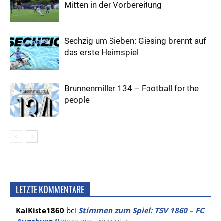
Mitten in der Vorbereitung
Sechzig um Sieben: Giesing brennt auf
das erste Heimspiel
Brunnenmiller 134 – Football for the
people
LETZTE KOMMENTARE
KaiKiste1860
bei
Stimmen zum Spiel: TSV 1860 – FC