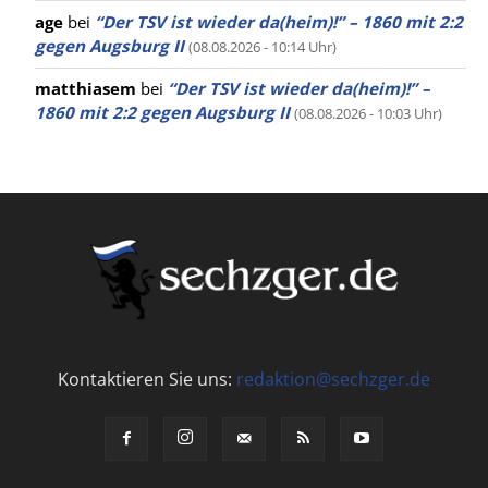
age
bei
“Der TSV ist wieder da(heim)!” – 1860 mit 2:2
gegen Augsburg II
(08.08.2026 - 10:14 Uhr)
matthiasem
bei
“Der TSV ist wieder da(heim)!” –
1860 mit 2:2 gegen Augsburg II
(08.08.2026 - 10:03 Uhr)
Kontaktieren Sie uns:
redaktion@sechzger.de