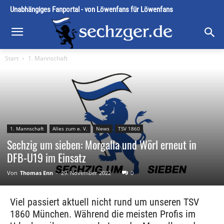
Unabhängiges Fanportal - von Löwenfans für Löwenfans
Start
1. Mannschaft
1. Mannschaft
Alles zum e. V.
News
TSV 1860
Sechzig um sieben: Morgalla und Wörl erneut in
DFB-U19 im Einsatz
Von
Thomas Enn
-
29. November 2022
0
Viel passiert aktuell nicht rund um unseren TSV
1860 München. Während die meisten Profis im