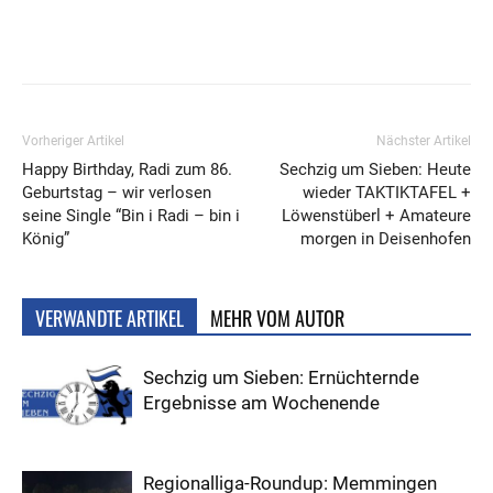
Vorheriger Artikel
Nächster Artikel
Happy Birthday, Radi zum 86.
Sechzig um Sieben: Heute
Geburtstag – wir verlosen
wieder TAKTIKTAFEL +
seine Single “Bin i Radi – bin i
Löwenstüberl + Amateure
König”
morgen in Deisenhofen
VERWANDTE ARTIKEL
MEHR VOM AUTOR
Sechzig um Sieben: Ernüchternde
Ergebnisse am Wochenende
Regionalliga-Roundup: Memmingen