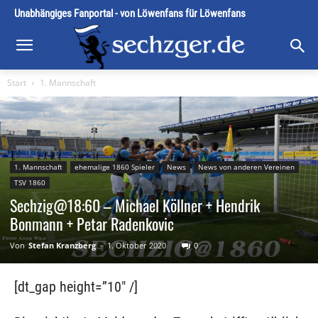
Unabhängiges Fanportal - von Löwenfans für Löwenfans
Start
1. Mannschaft
1. Mannschaft
ehemalige 1860 Spieler
News
News von anderen Vereinen
TSV 1860
Sechzig@18:60 – Michael Köllner + Hendrik
Bonmann + Petar Radenkovic
Von
Stefan Kranzberg
-
1. Oktober 2020
0
[dt_gap height=”10″ /]