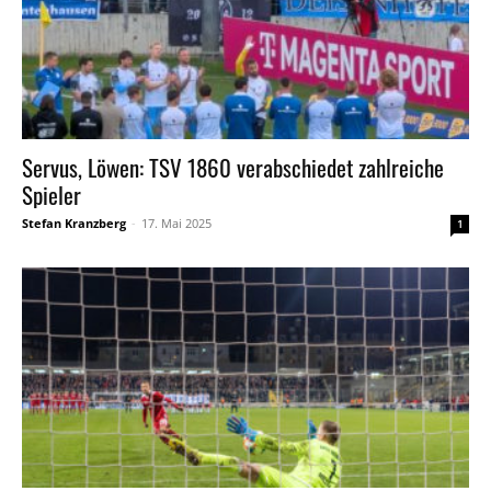
Servus, Löwen: TSV 1860 verabschiedet zahlreiche
Spieler
Stefan Kranzberg
-
17. Mai 2025
1