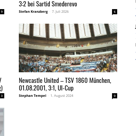
3:2 bei Sartid Smederevo
Stefan Kranzberg
-
7. Juli 2026
9
6
V
Newcastle United – TSV 1860 München,
)
01.08.2001, 3:1, UI-Cup
Stephan Tempel
-
1. August 2024
3
0