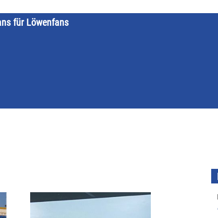
ans für Löwenfans
STARTSEITE
LÖWENKALENDER
KATEGORIEN
DATE