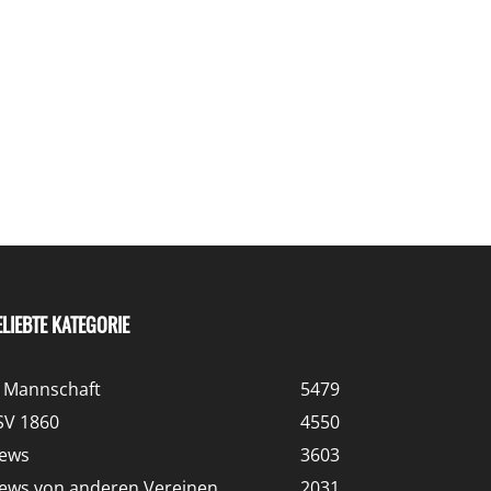
ELIEBTE KATEGORIE
. Mannschaft
5479
SV 1860
4550
ews
3603
ews von anderen Vereinen
2031