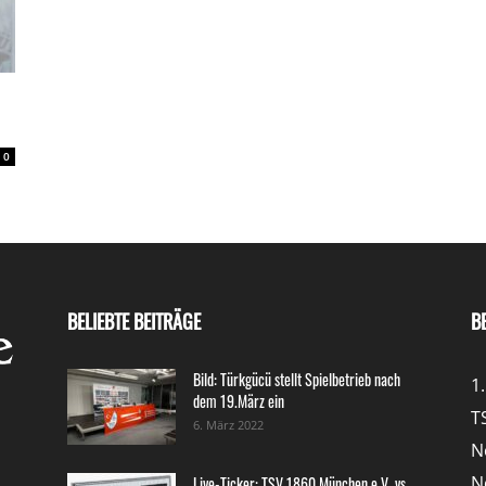
0
BELIEBTE BEITRÄGE
B
Bild: Türkgücü stellt Spielbetrieb nach
1
dem 19.März ein
T
6. März 2022
N
N
Live-Ticker: TSV 1860 München e.V. vs.